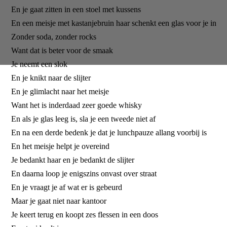
En je gaat zitten in een stoel met kussens
En een meisje met kastanjebruin haar schenkt een glas voor je in
Zonder soda, zonder rocks
Want dat is beter voor de smaak
Je neemt een slok
En je knikt naar de slijter
En je glimlacht naar het meisje
Want het is inderdaad zeer goede whisky
En als je glas leeg is, sla je een tweede niet af
En na een derde bedenk je dat je lunchpauze allang voorbij is
En het meisje helpt je overeind
Je bedankt haar en je bedankt de slijter
En daarna loop je enigszins onvast over straat
En je vraagt je af wat er is gebeurd
Maar je gaat niet naar kantoor
Je keert terug en koopt zes flessen in een doos