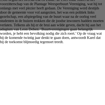
voorzitterschap van de Plantage Weesperbuurt Vereniging, wat hij tot
onlangs met veel plezier heeft gedaan. De Vereniging werd destijds
door de gemeente voor vol aangezien, het was een politiek links
gezelschap, een afspiegeling van de buurt waar na de oorlog veel
studenten in de huizen trokken die de joodse inwoners hadden moeten
verlaten. Telkens als hij er de brui aan wilde geven, dacht hij aan het
adagium van Leon Deben: ‘Buurtverenigingen gaan belangrijk
worden, je hebt een bevolking nodig die zich roert.’ Op de vraag wat
hij de komende twintig jaar denkt te gaan doen, antwoordt Karel dat
hij de toekomst blijmoedig tegemoet treedt.