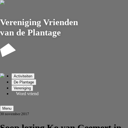
Vereniging
Vrienden
van de Plantage
Activiteiten
De Plantage
Vereniging
Word vriend
Menu
30 november 2017
Soop lezing Ko van Geemert in