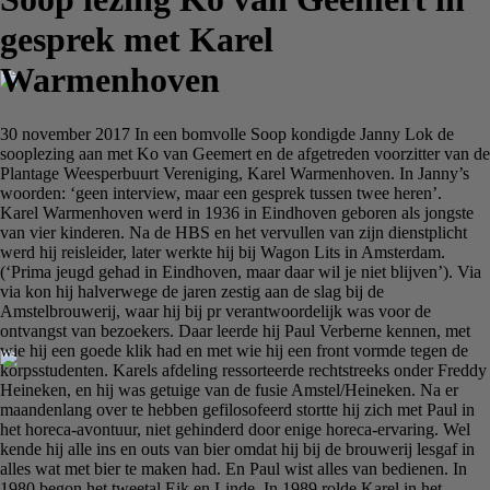
gesprek met Karel
Warmenhoven
30 november 2017 In een bomvolle Soop kondigde Janny Lok de
sooplezing aan met Ko van Geemert en de afgetreden voorzitter van de
Plantage Weesperbuurt Vereniging, Karel Warmenhoven. In Janny’s
woorden: ‘geen interview, maar een gesprek tussen twee heren’.
Karel Warmenhoven werd in 1936 in Eindhoven geboren als jongste
van vier kinderen. Na de HBS en het vervullen van zijn dienstplicht
werd hij reisleider, later werkte hij bij Wagon Lits in Amsterdam.
(‘Prima jeugd gehad in Eindhoven, maar daar wil je niet blijven’). Via
via kon hij halverwege de jaren zestig aan de slag bij de
Amstelbrouwerij, waar hij bij pr verantwoordelijk was voor de
ontvangst van bezoekers. Daar leerde hij Paul Verberne kennen, met
wie hij een goede klik had en met wie hij een front vormde tegen de
korpsstudenten. Karels afdeling ressorteerde rechtstreeks onder Freddy
Heineken, en hij was getuige van de fusie Amstel/Heineken. Na er
maandenlang over te hebben gefilosofeerd stortte hij zich met Paul in
het horeca-avontuur, niet gehinderd door enige horeca-ervaring. Wel
kende hij alle ins en outs van bier omdat hij bij de brouwerij lesgaf in
alles wat met bier te maken had. En Paul wist alles van bedienen. In
1980 begon het tweetal Eik en Linde. In 1989 rolde Karel in het