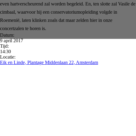
even hartverscheurend zal worden begeleid. En, ten slotte zal Vasile de
cimbaal, waarvoor hij een conservatoriumopleiding volgde in
Roemenië, laten klinken zoals dat maar zelden hier in onze
concertzalen te horen is.
Datum:
9 april 2017
Tijd:
14:30
Locatie:
Eik en Linde, Plantage Middenlaan 22, Amsterdam