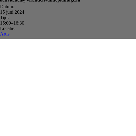
Datum:
15 juni 2024
Tijd:
15:00–16:30
Locatie:
Artis
Voorpagina