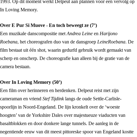
1993. Op dit moment werkt Delpeut aan plannen voor een vervolg op
In Loving Memory.
Over E Pur Si Muove - En toch beweegt ze (7’)
Een muzikale danscompositie met
Andrea Leine
en
Harijono
Roebana
, het choreografen duo van de dansgroep
LeineRoebana
. De
film bestaat uit één shot, waarin gedurfd gebruik wordt gemaakt van
scherp en onscherp. De choreografie kan alleen bij de gratie van de
camera bestaan.
Over In Loving Memory (50’)
Een film over herinneren en herdenken. Delpeut reist met zijn
cameraman en vriend
Stef Tijdink
langs de oude Settle-Carlisle-
spoorlijn in Noord-Engeland. De lijn kronkelt over de ‘woeste
hoogten’ van de Yorkshire Dales over majestueuze viaducten van
basaltblokken en door donkere lange tunnels. De aanleg in de
negentiende eeuw van dit meest pittoreske spoor van Engeland kostte