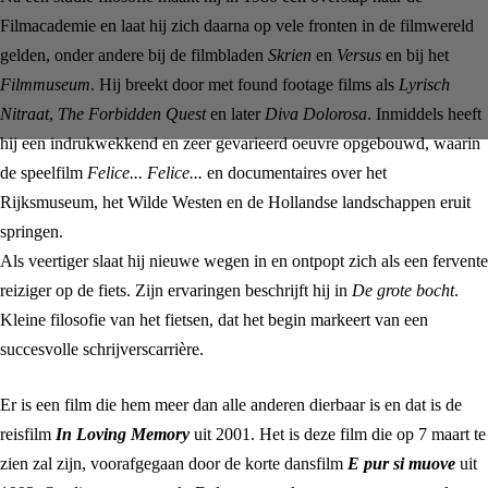
Filmacademie en laat hij zich daarna op vele fronten in de filmwereld
gelden, onder andere bij de filmbladen
Skrien
en
Versus
en bij het
Filmmuseum
. Hij breekt door met found footage films als
Lyrisch
Nitraat
,
The Forbidden Quest
en later
Diva Dolorosa
. Inmiddels heeft
hij een indrukwekkend en zeer gevarieerd oeuvre opgebouwd, waarin
de speelfilm
Felice... Felice...
en documentaires over het
Rijksmuseum, het Wilde Westen en de Hollandse landschappen eruit
springen.
Als veertiger slaat hij nieuwe wegen in en ontpopt zich als een fervente
reiziger op de fiets. Zijn ervaringen beschrijft hij in
De grote bocht
.
Kleine filosofie van het fietsen, dat het begin markeert van een
succesvolle schrijverscarrière.
Er is een film die hem meer dan alle anderen dierbaar is en dat is de
reisfilm
In Loving Memory
uit 2001. Het is deze film die op 7 maart te
zien zal zijn, voorafgegaan door de korte dansfilm
E pur si muove
uit