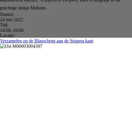
prachtige stukje Mokum..
Datum:
24 mei 2022
Tijd:
14:00–16:00
Locatie:
Verzamelen op de Blauwbrug aan de Stopera kant