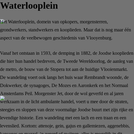
Waterlooplein
Het Waterlooplein, domein van opkopers, morgensterren,
grondwerkers, standwerkers en kooplieden. Maar dat is nog maar één
aspect van de veelbewogen geschiedenis van Vlooyenburg.
Vanaf het ontstaan in 1593, de demping in 1882, de Joodse kooplieden
die hier hun handel bedreven, de Tweede Wereldoorlog, de aanleg van
de metro, de bouw van de Stopera tot aan de huidige Vlooienmarkt.
De wandeling voert ook langs het huis waar Rembrandt woonde, de
Dokwerker, de synagoges, De Mozes en Aaronkerk en het Normaal
Amsterdams Peil. Morgenster Jet, door de wol geverfd en al jaren
werkzaam in de licht ambulante handel, voert u mee door de straten,
steegjes en sloppen van deze voormalige Joodse buurt met zijn rijke en
levendige historie.
Een wandeling met een lach en een traan en een
levenslied. Kortom: attenoje, gein, gajus en gallemiezen, aggenebbis,
kapsones en mazzel, ‘n zeperd of zwijnen, alles is mogelijk in dit