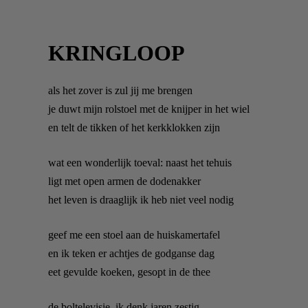
KRINGLOOP
als het zover is zul jij me brengen
je duwt mijn rolstoel met de knijper in het wiel
en telt de tikken of het kerkklokken zijn
wat een wonderlijk toeval: naast het tehuis
ligt met open armen de dodenakker
het leven is draaglijk ik heb niet veel nodig
geef me een stoel aan de huiskamertafel
en ik teken er achtjes de godganse dag
eet gevulde koeken, gesopt in de thee
de boltelevisie, ik denk jaren zestig,