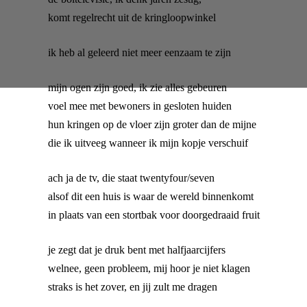
komt regelrecht uit de kringloopwinkel
ik heb al geleerd niet meer eenzaam te zijn
mijn ogen zijn goed, ik zie alles gebeuren
voel mee met bewoners in gesloten huiden
hun kringen op de vloer zijn groter dan de mijne
die ik uitveeg wanneer ik mijn kopje verschuif
ach ja de tv, die staat twentyfour/seven
alsof dit een huis is waar de wereld binnenkomt
in plaats van een stortbak voor doorgedraaid fruit
je zegt dat je druk bent met halfjaarcijfers
welnee, geen probleem, mij hoor je niet klagen
straks is het zover, en jij zult me dragen