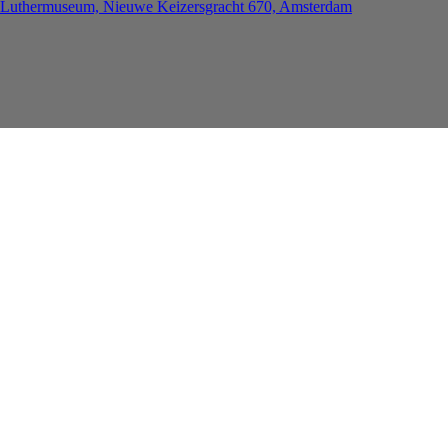
Luthermuseum, Nieuwe Keizersgracht 670, Amsterdam
Voorpagina
Agenda
Prijsuitreiking plantage poezie prijs