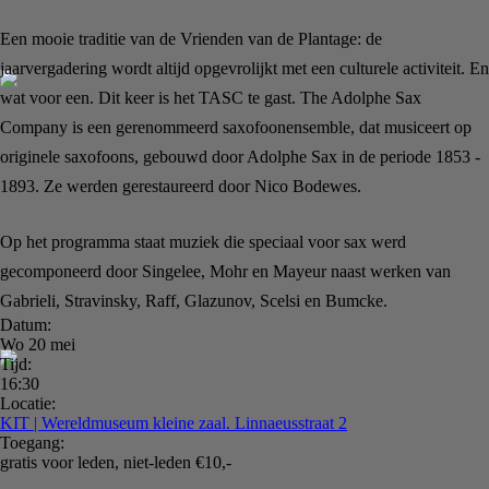
Een mooie traditie van de Vrienden van de Plantage: de
jaarvergadering wordt altijd opgevrolijkt met een culturele activiteit. En
wat voor een. Dit keer is het TASC te gast. The Adolphe Sax
Company is een gerenommeerd saxofoonensemble, dat musiceert op
originele saxofoons, gebouwd door Adolphe Sax in de periode 1853 -
1893. Ze werden gerestaureerd door Nico Bodewes.
Op het programma staat muziek die speciaal voor sax werd
gecomponeerd door Singelee, Mohr en Mayeur naast werken van
Gabrieli, Stravinsky, Raff, Glazunov, Scelsi en Bumcke.
Datum:
Wo 20 mei
Tijd:
16:30
Locatie:
KIT | Wereldmuseum kleine zaal. Linnaeusstraat 2
Toegang:
gratis voor leden, niet-leden €10,-